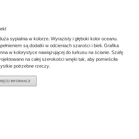
jekt
duża sypialnia w kolorze. Wyrazisty i głęboki kolor oceanu.
ełnieniem są dodatki w odcieniach szarości i bieli. Grafika
enna w kolorystyce nawiązującej do turkusu na ścianie. Szafę
rojektowano na całej szerokości wnęki tak, aby pomieściła
ystkie potrzebne rzeczy.
WIĘCEJ INFORMACJI