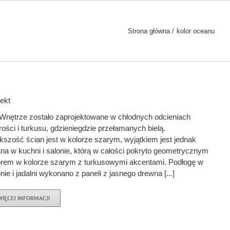
Strona główna
kolor oceanu
jekt
trze zostało zaprojektowane w chłodnych odcieniach
rości i turkusu, gdzieniegdzie przełamanych bielą.
kszość ścian jest w kolorze szarym, wyjątkiem jest jednak
ana w kuchni i salonie, którą w całości pokryto geometrycznym
rem w kolorze szarym z turkusowymi akcentami. Podłogę w
nie i jadalni wykonano z paneli z jasnego drewna [...]
WIĘCEJ INFORMACJI