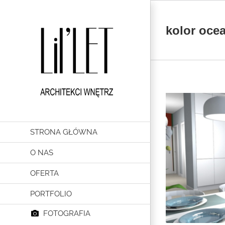
Przejdź
do
zawartości
kolor oce
STRONA GŁÓWNA
O NAS
OFERTA
PORTFOLIO
FOTOGRAFIA