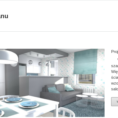
anu
Pro
Wnę
sza
Wię
ści
wzo
salo